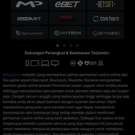
Dukungan Perangkat & Keamanan Terjamin :
Mildcasino
website yang memberikan pilihan permainan casino online dan
live game seperti Baccarat, Blackjack, Roulette. Rasakan pengalaman
bermain game online terbaik! Permainan sudah support versi mobile phone
sehingga memudahkan para pemain untuk bermain dimana saja dan kapan
saja. Dengan server canggih yang berkecepatan tinggi sehingga tanpa ada
kendala anda akan dapat bermain dengan nyaman dan aman. Kami
memberikan pelayanan para member kami agar dapat memberikan
kenyamanan dan keamanan bagi setiap member dalam menikmati
permainan casino online yang kami sediakan. Sebagai live casino online
terpercaya memiliki customer service yang siap melayani 24 jam penuh
untuk membantu menjawab pertanyaan anda ataupun untuk membantu
anda dalam proses transaksi. Bergabunglah di website casino terbaik