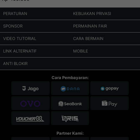
PERATURAN
KEBIJAKAN PRIVASI
SPONSOR
PERMAINAN FAIR
VIDEO TUTORIAL
CARA BERMAIN
LINK ALTERNATIF
MOBILE
ANTI BLOKIR
Cara Pembayaran:
Partner Kami: