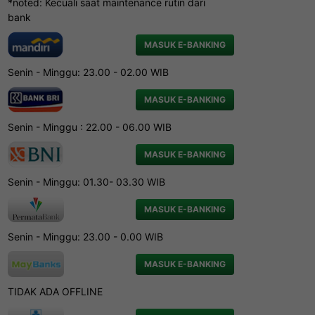
*noted: Kecuali saat maintenance rutin dari
bank
MASUK E-BANKING
Senin - Minggu: 23.00 - 02.00 WIB
MASUK E-BANKING
Senin - Minggu : 22.00 - 06.00 WIB
MASUK E-BANKING
Senin - Minggu: 01.30- 03.30 WIB
MASUK E-BANKING
Senin - Minggu: 23.00 - 0.00 WIB
MASUK E-BANKING
TIDAK ADA OFFLINE