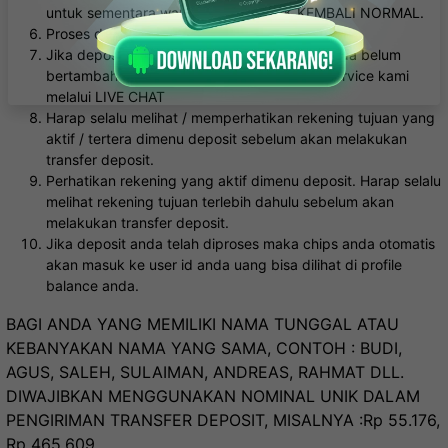
untuk sementara waktu sampai BANK KEMBALI NORMAL.
Proses deposit kami sangat cepat 1-3 menit.
Jika deposit anda telah diproses tapi chip anda belum
bertambah harap menghubungi Customer Service kami
melalui LIVE CHAT
Harap selalu melihat / memperhatikan rekening tujuan yang
aktif / tertera dimenu deposit sebelum akan melakukan
transfer deposit.
Perhatikan rekening yang aktif dimenu deposit. Harap selalu
melihat rekening tujuan terlebih dahulu sebelum akan
melakukan transfer deposit.
Jika deposit anda telah diproses maka chips anda otomatis
akan masuk ke user id anda uang bisa dilihat di profile
balance anda.
BAGI ANDA YANG MEMILIKI NAMA TUNGGAL ATAU
KEBANYAKAN NAMA YANG SAMA, CONTOH : BUDI,
AGUS, SALEH, SULAIMAN, ANDREAS, RAHMAT DLL.
DIWAJIBKAN MENGGUNAKAN NOMINAL UNIK DALAM
PENGIRIMAN TRANSFER DEPOSIT, MISALNYA :Rp 55.176,
Rp 465.609