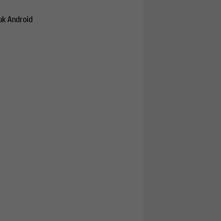
tuk Android