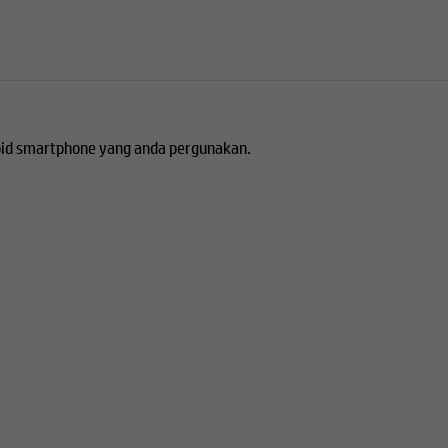
roid smartphone yang anda pergunakan.