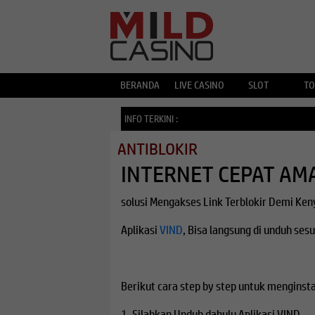
BERANDA
LIVE CASINO
SLOT
TO
INFO TERKINI :
ANTIBLOKIR
INTERNET CEPAT AMA
solusi Mengakses Link Terblokir Demi Ke
Aplikasi
VIND
, Bisa langsung di unduh sesu
Berikut cara step by step untuk mengins