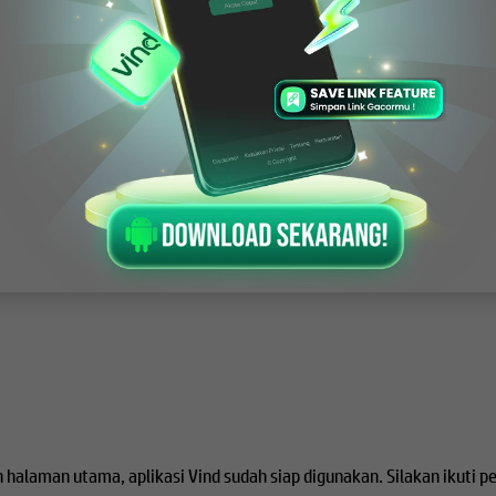
halaman utama, aplikasi Vind sudah siap digunakan. Silakan ikuti pe