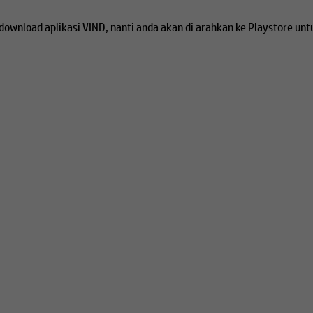
download aplikasi VIND, nanti anda akan di arahkan ke Playstore un