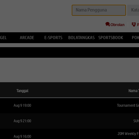
Obrolan
P
GEL
ARCADE
E-SPORTS
BOLATANGKAS
SPORTSBOOK
PO
Tanggal
Nama 
Aug 9 19:00
Tournament Gr
Aug 9 21:00
SUN
20M Weekly Fr
Aug 9 16:00